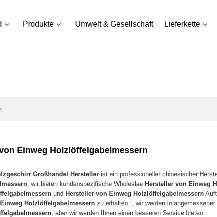
d
Produkte
Umwelt & Gesellschaft
Lieferkette
n
 von Einweg Holzlöffelgabelmessern
zgeschirr Großhandel Hersteller
ist ein professioneller chinesischer Herst
elmessern
, wir bieten kundenspezifische Wholeslae
Hersteller von Einweg 
ffelgabelmessern
und
Hersteller von Einweg Holzlöffelgabelmessern
Auft
n Einweg Holzlöffelgabelmessern
zu erhalten. , wir werden in angemessener Z
ffelgabelmessern
, aber wir werden Ihnen einen besseren Service bieten.