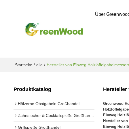
Über Greenwoo
Startseite
/
alle
/
Hersteller von Einweg Holzlöffelgabelmesser
Produktkatalog
Hersteller
Hölzerne Obstgabeln Großhandel
Greenwood Hol
Holzlöffelgab
Einweg Holzlö
Zahnstocher & Cocktailspieße Großhandel
Hersteller vo
Einweg Holzlö
Grillspieße Großhandel