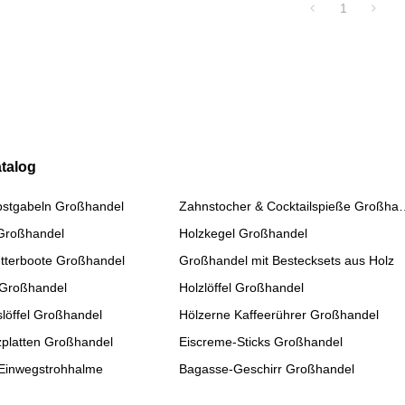
1
talog
bstgabeln Großhandel
Zahnstocher & Cockta
 Großhandel
Holzkegel Großhandel
tterboote Großhandel
Großhandel mit Bestecksets aus Holz
 Großhandel
Holzlöffel Großhandel
slöffel Großhandel
Hölzerne Kaffeerührer Großhandel
platten Großhandel
Eiscreme-Sticks Großhandel
Einwegstrohhalme
Bagasse-Geschirr Großhandel