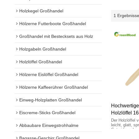
Holzkegel Großhandel
1 Ergebniss
Hölzerne Futterboote Großhandel
Großhandel mit Bestecksets aus Holz
Holzgabeln Großhandel
Holzlöffel Großhandel
Hölzerne Eislöffel Großhandel
Hölzerne Kaffeerührer Großhandel
Einweg-Holzplatten Großhandel
Hochwertige
Eiscreme-Sticks Großhandel
Holzlöffel 16
Großhandel
Der Holzlöffel 
leicht, glatt, sp
Abbaubare Einwegstrohhalme
Getreidenachg
sicher und beq
Bagasse-Geschirr Großhandel