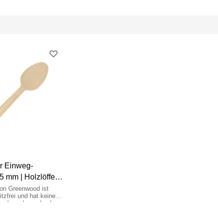
e
r Einweg-
5 mm | Holzlöffel
von Greenwood ist
ritzfrei und hat keinen
eschmack, wodurch er
uem zu verwenden ist.