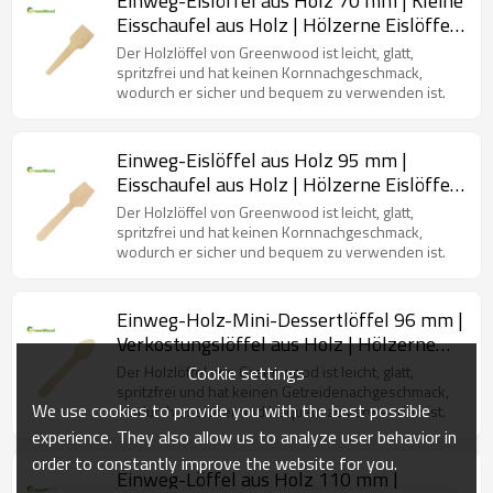
Einweg-Eislöffel aus Holz 70 mm | Kleine
Eisschaufel aus Holz | Hölzerne Eislöffel
Großhandel
Der Holzlöffel von Greenwood ist leicht, glatt,
spritzfrei und hat keinen Kornnachgeschmack,
wodurch er sicher und bequem zu verwenden ist.
Einweg-Eislöffel aus Holz 95 mm |
Eisschaufel aus Holz | Hölzerne Eislöffel
Großhandel
Der Holzlöffel von Greenwood ist leicht, glatt,
spritzfrei und hat keinen Kornnachgeschmack,
wodurch er sicher und bequem zu verwenden ist.
Einweg-Holz-Mini-Dessertlöffel 96 mm |
Verkostungslöffel aus Holz | Hölzerne
Eislöffel Großhandel
Cookie settings
Der Holzlöffel von Greenwood ist leicht, glatt,
spritzfrei und hat keinen Getreidenachgeschmack,
We use cookies to provide you with the best possible
wodurch er sicher und bequem zu verwenden ist.
experience. They also allow us to analyze user behavior in
order to constantly improve the website for you.
Einweg-Löffel aus Holz 110 mm |