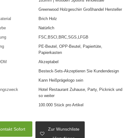
165mm | Wooden Spoons Wholesale
Greenwood Holzgeschirr Großhandel Hersteller
terial
Brich Holz
arbe
Natürlich
rung
FSC,BSCI,BRC,SGS,LFGB
ng
PE-Beutel, OPP-Beutel, Papiertüte,
Papierkasten
ODM
Akzeptabel
Besteck-Sets-Akzeptieren Sie Kundendesign
Kann Heißprägelogo sein
ungszweck
Hotel Restaurant Zuhause, Party, Picknick und
so weiter
100.000 Stück pro Artikel
ontakt Sofort
Zur Wunschliste