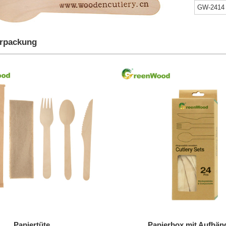
GW-2414
erpackung
Papiertüte
Papierbox mit Aufhän