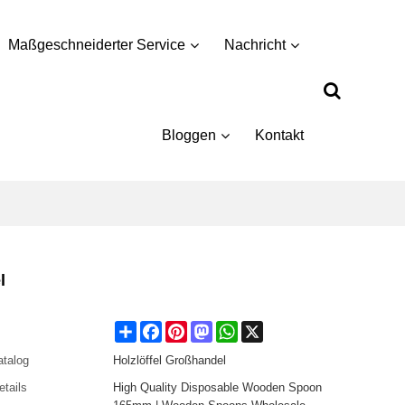
Maßgeschneiderter Service
Nachricht
Bloggen
Kontakt
l
Share
Facebook
Pinterest
Mastodon
WhatsApp
X
atalog
Holzlöffel Großhandel
etails
High Quality Disposable Wooden Spoon