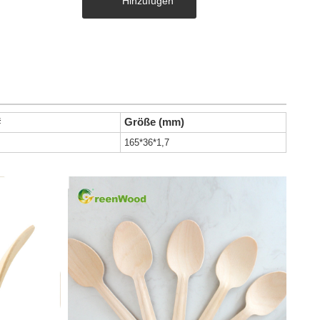
Hinzufügen
#
Größe (mm)
165*36*1,7