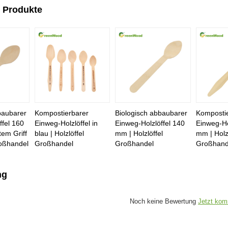
 Produkte
baubarer
Kompostierbarer
Biologisch abbaubarer
Komposti
ffel 160
Einweg-Holzlöffel in
Einweg-Holzlöffel 140
Einweg-Ho
em Griff
blau | Holzlöffel
mm | Holzlöffel
mm | Holzl
roßhandel
Großhandel
Großhandel
Großhand
ng
Noch keine Bewertung
Jetzt kom