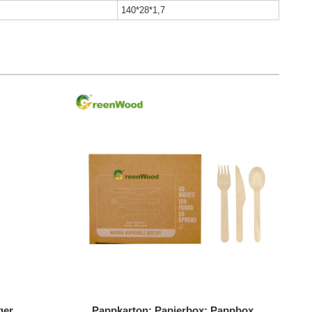
140*28*1,7
ger
Pappkarton; Papierbox; Pappbox