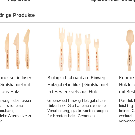
örige Produkte
messer in loser
Biologisch abbaubare Einweg-
Kompost
 Großhandel mit
Holzgabel in bluk | Großhandel
Holzlöff
 aus Holz
mit Bestecksets aus Holz
mit Bes
inweg-Holzmesser
Greenwood Einweg-Holzgabel aus
Der Holz
z. Es ist eine
Birkenholz. Sie hat eine exquisite
leicht, gl
baubare,
Verarbeitung, glatte Kanten sorgen
keinen G
iche Alternative zu
für Komfort beim Gebrauch.
wodurch 
k.
verwende