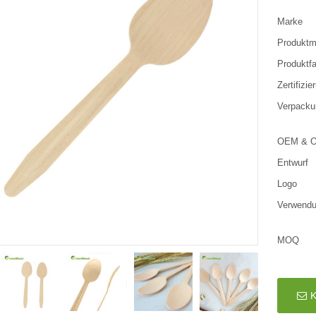
Marke
Produktma
Produktf
Zertifizie
Verpacku
OEM & 
Entwurf
Logo
Verwend
MOQ
K