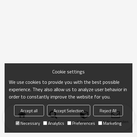
Cookie settings
We use cookies to provide you with the best possible
experience. They also allow us to analyze user behavior in
order to constantly improve the website for you.
Accept all
Accept Selection
Reject All
Startseite
Suche
Kategorie
Anfrage senden
Necessary
Analytics
Preferences
Marketing