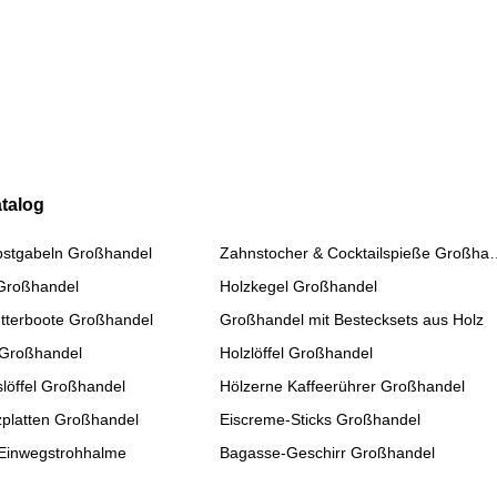
talog
bstgabeln Großhandel
Zahnstocher & Cockta
 Großhandel
Holzkegel Großhandel
tterboote Großhandel
Großhandel mit Bestecksets aus Holz
 Großhandel
Holzlöffel Großhandel
slöffel Großhandel
Hölzerne Kaffeerührer Großhandel
platten Großhandel
Eiscreme-Sticks Großhandel
Einwegstrohhalme
Bagasse-Geschirr Großhandel