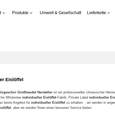
d
Produkte
Umwelt & Gesellschaft
Lieferkette
er Eislöffel
zgeschirr Großhandel Hersteller
ist ein professioneller chinesischer Herst
sche Wholeslae
individueller Eislöffel
-Fabrik, Private Label
individueller Eis
das beste Angebot für
individueller Eislöffel
zu erhalten. , wir werden in ange
islöffel
, aber wir werden Ihnen einen besseren Service bieten.