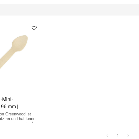
e
-Mini-
l 96 mm |
öffel aus Holz |
von Greenwood ist
ritzfrei und hat keinen
löffel Großhandel
eschmack, wodurch er
uem zu verwenden ist.
1