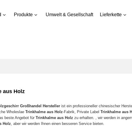
d
Produkte
Umwelt & Gesellschaft
Lieferkette
e aus Holz
zgeschirr Großhandel Hersteller
ist ein professioneller chinesischer Herst
sche Wholeslae
Trinkhalme aus Holz
-Fabrik, Private Label
Trinkhalme aus 
das beste Angebot für
Trinkhalme aus Holz
zu erhalten. , wir werden in angem
s Holz
, aber wir werden Ihnen einen besseren Service bieten.