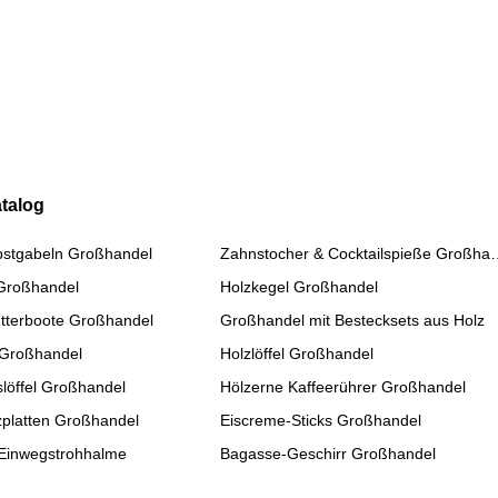
talog
bstgabeln Großhandel
Zahnstocher & Cockta
 Großhandel
Holzkegel Großhandel
tterboote Großhandel
Großhandel mit Bestecksets aus Holz
 Großhandel
Holzlöffel Großhandel
slöffel Großhandel
Hölzerne Kaffeerührer Großhandel
platten Großhandel
Eiscreme-Sticks Großhandel
Einwegstrohhalme
Bagasse-Geschirr Großhandel