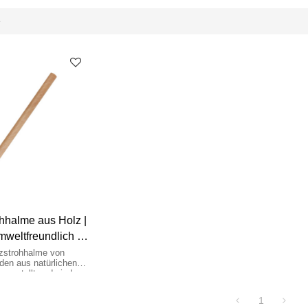
e
hhalme aus Holz |
weltfreundlich |
uf | Großhandel
zstrohhalme von
en aus natürlichen
rgestellt und sind
, einfach zu
abbaubar.
1