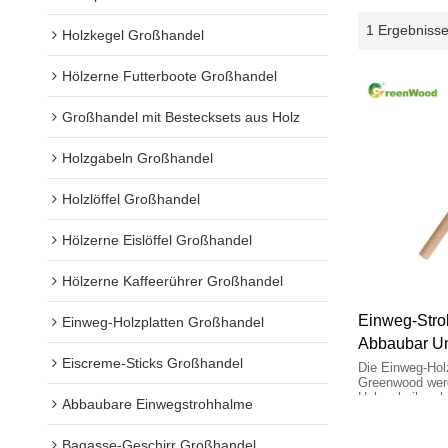
1 Ergebniss
Holzkegel Großhandel
Hölzerne Futterboote Großhandel
Großhandel mit Bestecksets aus Holz
Holzgabeln Großhandel
Holzlöffel Großhandel
Hölzerne Eislöffel Großhandel
Hölzerne Kaffeerührer Großhandel
Einweg-Stro
Einweg-Holzplatten Großhandel
Abbaubar Um
Eiscreme-Sticks Großhandel
Massenverka
Die Einweg-Hol
Greenwood werd
Holzscheiben he
Abbaubare Einwegstrohhalme
glatt, geruchlos
verwenden und 
Bagasse-Geschirr Großhandel