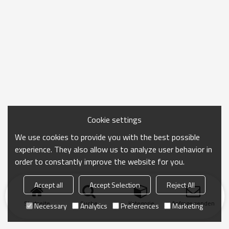
Cookie settings
We use cookies to provide you with the best possible
experience. They also allow us to analyze user behavior in
order to constantly improve the website for you.
Accept all
Accept Selection
Reject All
Startseite
Suche
Kategorie
Anfrage senden
Necessary
Analytics
Preferences
Marketing