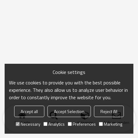
Cookie settings
We use cookies to provide you with the best possible
experience. They also allow us to analyze user behavior in
order to constantly improve the website for you.
Accept all
Accept Selection
Reject All
Startseite
Suche
Kategorie
Anfrage senden
Necessary
Analytics
Preferences
Marketing