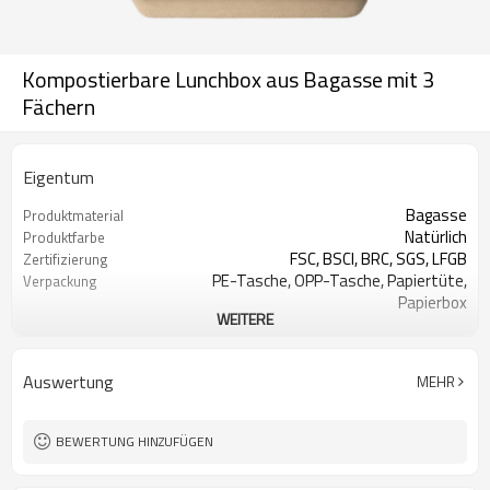
Kompostierbare Lunchbox aus Bagasse mit 3
Fächern
Eigentum
Bagasse
Produktmaterial
Natürlich
Produktfarbe
FSC, BSCI, BRC, SGS, LFGB
Zertifizierung
PE-Tasche, OPP-Tasche, Papiertüte,
Verpackung
Papierbox
WEITERE
Akzeptabel
OEM und ODM
Besteck-Sets - Akzeptieren Sie
Design
Kundendesign
Auswertung
MEHR
Hotel Restaurant Zuhause, Party,
Verwendung
Picknick und so weiter
BEWERTUNG HINZUFÜGEN