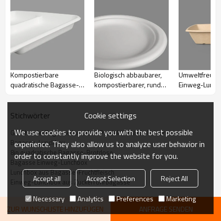
Kompostierbare
Biologisch abbaubarer,
Umweltfreund
quadratische Bagasse-
kompostierbarer, runder
Einweg-Lunch
Einwegteller| LUNCHBOX
Bagasse-Einwegteller
Zuckerrohr-B
MIT FÜNF FÄCHERN
Großhandel
Cookie settings
Stichwörter
We use cookies to provide you with the best possible
Großhandel Bagasse Lunchbox Produktionslinie Faktor
Bagasse-Lunchbox
experience. They also allow us to analyze user behavior in
8in quadratische Bagasse-Brotdose
order to constantly improve the website for you.
Bagasse Einweg-Lunchbox
Lunchbox aus Bagasse-Fruchtfleisch
Accept all
Accept Selection
Reject All
Einweg-Lunchbox aus Zuckerrohrbagasse
Necessary
Analytics
Preferences
Marketing
ZUR WUNSCHLISTE HINZUFÜGEN
ANFRAGE SENDEN