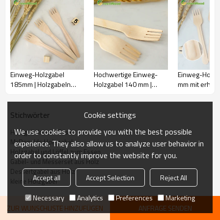
Einweg-Holzgabel
Hochwertige Einweg-
Einweg-Holzg
185mm | Holzgabeln
Holzgabel 140 mm |
mm mit erhöhte
Großhandel
Holzgabeln Großhandel
Großhandel mi
Bestecksets a
Cookie settings
Stichwörter
We use cookies to provide you with the best possible
Holzgabeln zum Essen
McDonalds Holzgabel
experience. They also allow us to analyze user behavior in
Holzgabel und Löffel zum Essen
order to constantly improve the website for you.
Gabel- und Messerset aus Holz
Dessertgabel aus Holz
Accept all
Accept Selection
Reject All
kleine Holzgabel
Necessary
Analytics
Preferences
Marketing
ZUR WUNSCHLISTE HINZUFÜGEN
ANFRAGE SENDEN