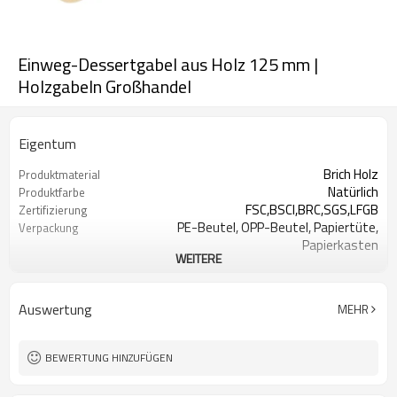
Einweg-Dessertgabel aus Holz 125 mm |
Holzgabeln Großhandel
Eigentum
Brich Holz
Produktmaterial
Natürlich
Produktfarbe
FSC,BSCI,BRC,SGS,LFGB
Zertifizierung
PE-Beutel, OPP-Beutel, Papiertüte,
Verpackung
Papierkasten
WEITERE
Akzeptabel
OEM & ODM
Besteck-Sets-Akzeptieren Sie
Entwurf
Kundendesign
Auswertung
MEHR
Kann Heißprägelogo sein
Logo
Hotel Restaurant Zuhause, Party,
Verwendungszweck
Picknick und so weiter
BEWERTUNG HINZUFÜGEN
100.000 Stück pro Artikel
MOQ