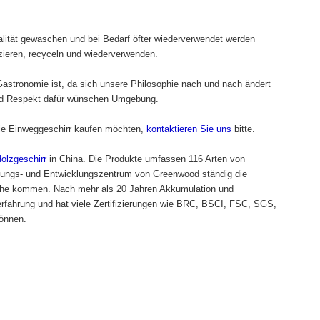
alität gewaschen und bei Bedarf öfter wiederverwendet werden
uzieren, recyceln und wiederverwenden.
 Gastronomie ist, da sich unsere Philosophie nach und nach ändert
 und Respekt dafür wünschen Umgebung.
Sie Einweggeschirr kaufen möchten,
kontaktieren Sie uns
bitte.
olzgeschirr
in China. Die Produkte umfassen 116 Arten von
chungs- und Entwicklungszentrum von Greenwood ständig die
 nahe kommen. Nach mehr als 20 Jahren Akkumulation und
rfahrung und hat viele Zertifizierungen wie BRC, BSCI, FSC, SGS,
können.