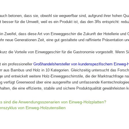
uch betonen, dass sie, obwohl sie wegwerfbar sind, aufgrund ihrer hohen Qu
t besser für die Umwelt, weil es ein Produkt ist, das den 3Rs entspricht: red
in Zweifel, dass diese Art von Einweggeschirr die Zukunft der Hotellerie und
r neue Generationen Zeit, eine gut gestaltete und raffinierte Präsentation
urz die Vorteile von Einweggeschirr für die Gastronomie vorgestellt. Wenn 
 ein professioneller
Großhandelshersteller von kundenspezifischem Einweg-H
rr aus Bambus und Holz in 10 Kategorien. Gleichzeitig untersucht das Fors
e und entwickelt weitere Holz-Einweggeschirrstile, die der Marktnachfrage
g verfügt Greenwood über eine ausgereifte und umfassende Kerntechnologiee
alten, die eine effiziente, stabile und sichere Produktqualität gewährleisten 
s sind die Anwendungsszenarien von Einweg-Holzplatten?
nszyklus von Einweg-Holzutensilien