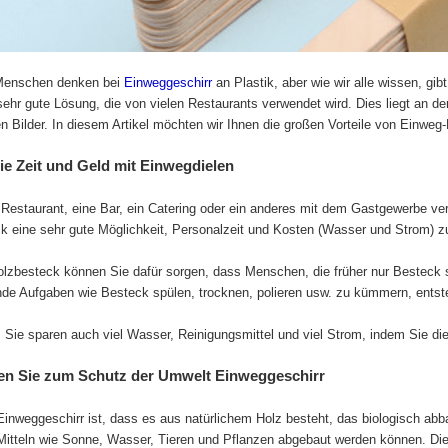
Menschen denken bei
Einweggeschirr
an Plastik, aber wie wir alle wissen, gi
 sehr gute Lösung, die von vielen Restaurants verwendet wird. Dies liegt an d
ten Bilder. In diesem Artikel möchten wir Ihnen die großen Vorteile von Einwe
ie Zeit und Geld mit Einwegdielen
Restaurant, eine Bar, ein Catering oder ein anderes mit dem Gastgewerbe 
 eine sehr gute Möglichkeit, Personalzeit und Kosten (Wasser und Strom) z
lzbesteck können Sie dafür sorgen, dass Menschen, die früher nur Besteck s
de Aufgaben wie Besteck spülen, trocknen, polieren usw. zu kümmern, entste
, Sie sparen auch viel Wasser, Reinigungsmittel und viel Strom, indem Sie
en Sie zum Schutz der Umwelt Einweggeschirr
Einweggeschirr ist, dass es aus natürlichem Holz besteht, das biologisch abbau
Mitteln wie Sonne, Wasser, Tieren und Pflanzen abgebaut werden können. Dies