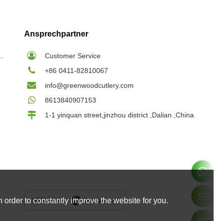
Ansprechpartner
ilspieße Großhandel
Customer Service
+86 0411-82810067
info@greenwoodcutlery.com
8613840907153
1-1 yinquan street,jinzhou district ,Dalian ,China
SPRACHE:
Deutsch
 order to constantly improve the website for you.