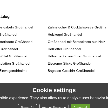
talog
bstgabeln Großhandel
Zahnstocher & Cockta
 Großhandel
Holzkegel Großhandel
tterboote Großhandel
Großhandel mit Bestecksets aus Holz
 Großhandel
Holzlöffel Großhandel
slöffel Großhandel
Hölzerne Kaffeerührer Großhandel
platten Großhandel
Eiscreme-Sticks Großhandel
Einwegstrohhalme
Bagasse-Geschirr Großhandel
Cookie settings
ible experience. They also allow us to analyze user behavior in
Reject All
Accept Selection
Accept all