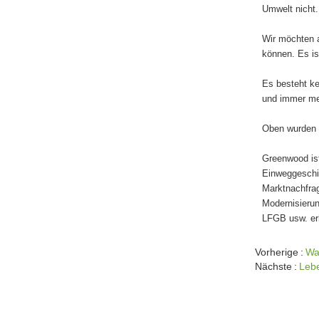
Umwelt nicht.
Wir möchten a
können. Es is
Es besteht ke
und immer meh
Oben wurden k
Greenwood ist
Einweggeschi
Marktnachfrag
Modernisierun
LFGB usw. erh
Vorherige
Wa
Nächste
Lebe